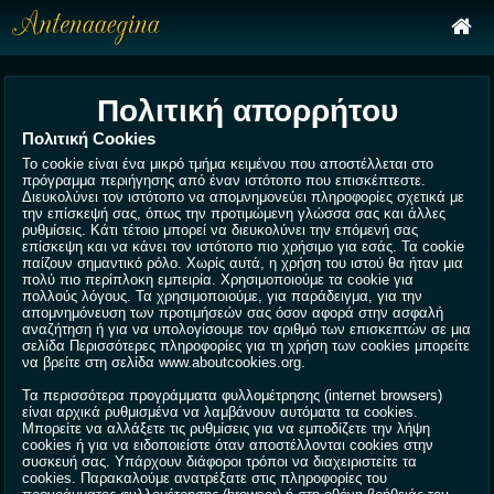
Πολιτική απορρήτου
Πολιτική Cookies
Το cookie είναι ένα μικρό τμήμα κειμένου που αποστέλλεται στο
πρόγραμμα περιήγησης από έναν ιστότοπο που επισκέπτεστε.
Διευκολύνει τον ιστότοπο να απομνημονεύει πληροφορίες σχετικά με
την επίσκεψή σας, όπως την προτιμώμενη γλώσσα σας και άλλες
ρυθμίσεις. Κάτι τέτοιο μπορεί να διευκολύνει την επόμενή σας
επίσκεψη και να κάνει τον ιστότοπο πιο χρήσιμο για εσάς. Τα cookie
παίζουν σημαντικό ρόλο. Χωρίς αυτά, η χρήση του ιστού θα ήταν μια
πολύ πιο περίπλοκη εμπειρία. Χρησιμοποιούμε τα cookie για
πολλούς λόγους. Τα χρησιμοποιούμε, για παράδειγμα, για την
απομνημόνευση των προτιμήσεών σας όσον αφορά στην ασφαλή
αναζήτηση ή για να υπολογίσουμε τον αριθμό των επισκεπτών σε μια
σελίδα Περισσότερες πληροφορίες για τη χρήση των cookies μπορείτε
να βρείτε στη σελίδα www.aboutcookies.org.
Τα περισσότερα προγράμματα φυλλομέτρησης (internet browsers)
είναι αρχικά ρυθμισμένα να λαμβάνουν αυτόματα τα cookies.
Μπορείτε να αλλάξετε τις ρυθμίσεις για να εμποδίζετε την λήψη
cookies ή για να ειδοποιείστε όταν αποστέλλονται cookies στην
συσκευή σας. Υπάρχουν διάφοροι τρόποι να διαχειριστείτε τα
cookies. Παρακαλούμε ανατρέξατε στις πληροφορίες του